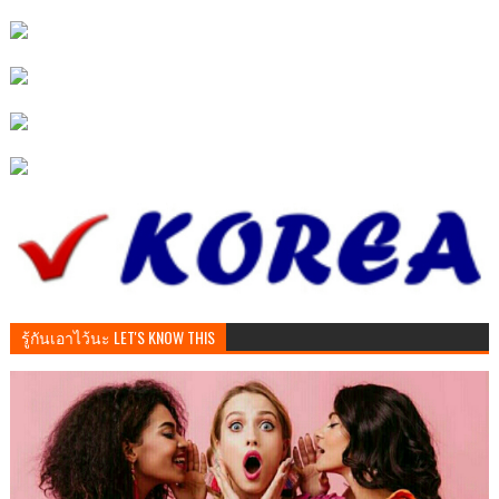
รู้กันเอาไว้นะ LET'S KNOW THIS