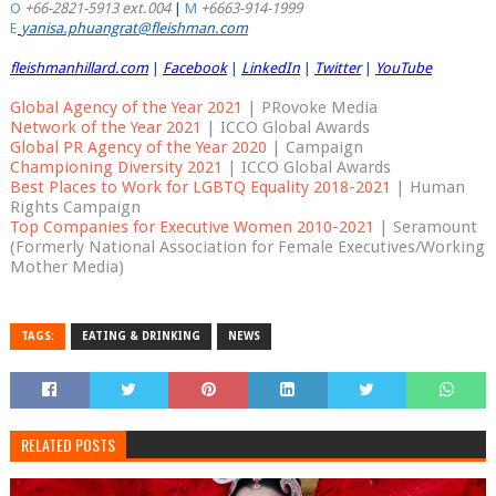
O
+66-2821-5913 ext.004
|
M
+6663-914-1999
E
yanisa.phuangrat@fleishman.com
fleishmanhillard.com
|
Facebook
|
LinkedIn
|
Twitter
|
YouTube
Global Agency of the Year 2021
|
PRovoke Media
Network of the Year 2021
|
ICCO Global Awards
Global PR Agency of the Year 2020
|
Campaign
Championing Diversity 2021
|
ICCO Global Awards
Best Places to Work for LGBTQ Equality 2018-2021
|
Human
Rights Campaign
Top Companies for Executive Women 2010-2021
|
Seramount
(Formerly National Association for Female Executives/Working
Mother Media)
TAGS:
EATING & DRINKING
NEWS
RELATED POSTS