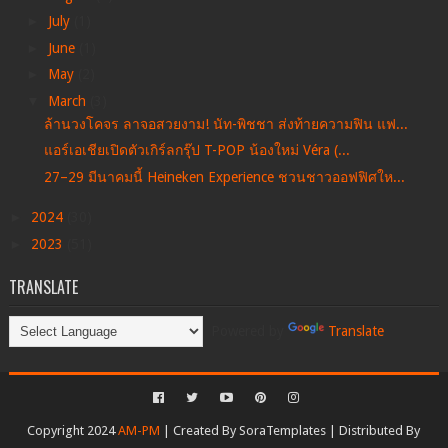
►
July
(1)
►
June
(1)
►
May
(2)
▼
March
(3)
ล้านวงโคจร ลาจอสวยงาม! นัท-พิชชา ส่งท้ายความฟิน แฟ...
แอร์เอเชียเปิดตัวเกิร์ลกรุ๊ป T-POP น้องใหม่ Véra (...
27–29 มีนาคมนี้ Heineken Experience ชวนชาวออฟฟิศให...
►
2024
(30)
►
2023
(51)
TRANSLATE
Powered by
Translate
Copyright 2024
AM-PM
| Created By
SoraTemplates
| Distributed By