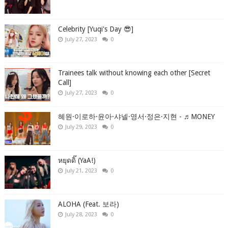
Celebrity [Yuqi's Day 😎]
July 27, 2023
0
Trainees talk without knowing each other [Secret
Call]
July 27, 2023
0
혜원·이로하·윤아·샤넬·영서·정은·지현 - ♬MONEY
July 29, 2023
0
หยุดดิ๊ (YaA!)
July 21, 2023
0
ALOHA (Feat. 보라)
July 28, 2023
0