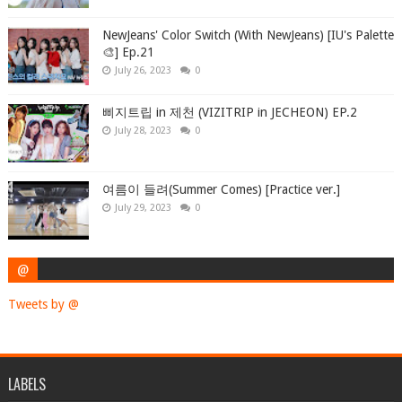
NewJeans' Color Switch (With NewJeans) [IU's Palette
🎨] Ep.21
July 26, 2023
0
삐지트립 in 제천 (VIZITRIP in JECHEON) EP.2
July 28, 2023
0
여름이 들려(Summer Comes) [Practice ver.]
July 29, 2023
0
@
Tweets by @
LABELS