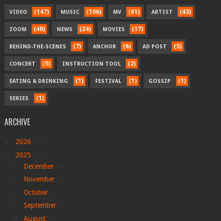
(147)
(106)
(61)
(43)
VIDEO
MUSIC
MV
ARTIST
(40)
(24)
(17)
ZOOM
NEWS
MOVIES
(7)
(6)
(5)
BEHIND-THE-SCENES
ANCHOR
AD POST
(5)
(2)
CONCERT
INSTRUCTION TOOL
(1)
(1)
(1)
EATING & DRINKING
FESTIVAL
GOSSIP
(1)
SERIES
ARCHIVE
►
2026
(78)
▼
2025
(24)
►
December
(4)
►
November
(5)
►
October
(3)
►
September
(3)
►
August
(2)