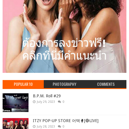
POPULAR 10
PHOTOGRAPHY
COMMENTS
B.P.M. Roll #29
July 29, 2023
0
ITZY POP-UP STORE 어택🥊[🔴LIVE]
July 28, 2023
0