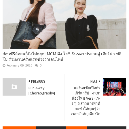
ก่อนซีรีส์ออนก็ปังไม่หยุด! MCM ดึง โยชิ รินรดา ประกบคู่ เดียร์น่า ฟลี
โป ร่วมงานครั้งแรกช่วงวาเลนไทน์
February 09, 2026
0
PREVIOUS
NEXT
Run Away
แอร์เอเชียเปิดตัว
[Choreography]
เกิร์ลกรุ๊ป T-POP
น้องใหม่ Véra (เว-
ร่า) 5 สาวนางฟ้าที่
จะทำให้คุณรู้ว่า
เวลาสำคัญเพียงใด