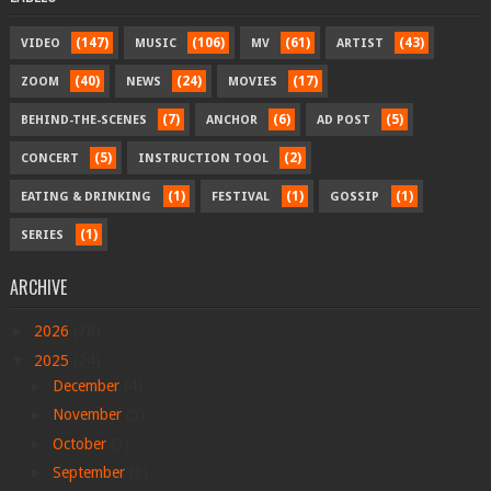
(147)
(106)
(61)
(43)
VIDEO
MUSIC
MV
ARTIST
(40)
(24)
(17)
ZOOM
NEWS
MOVIES
(7)
(6)
(5)
BEHIND-THE-SCENES
ANCHOR
AD POST
(5)
(2)
CONCERT
INSTRUCTION TOOL
(1)
(1)
(1)
EATING & DRINKING
FESTIVAL
GOSSIP
(1)
SERIES
ARCHIVE
►
2026
(78)
▼
2025
(24)
►
December
(4)
►
November
(5)
►
October
(3)
►
September
(3)