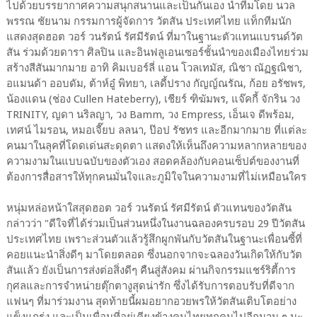
ไปด้วยบรรยากาศความสนุกสนานและเป็นกันเอง นำทีมโดย นวล
พรรณ ชัยนาม กรรมการผู้จัดการ วัตสัน ประเทศไทย แท็กทีมนัก
แสดงสุดฮอต วอร์ วนรัตน์ รัศมีรัตน์ ที่มาในฐานะตัวแทนแบรนด์วัต
สัน ร่วมด้วยดารา ศิลปิน และอินฟลูเอนเซอร์ชั้นนำของเมืองไทยร่วม
สร้างสีสันมากมาย อาทิ คิมเบอร์ลี่ แอน โวลเทมัส, ณิชา ณัฏฐณิชา,
อแมนด้า ออบดัม, ต้าห์อู๋ พิทยา, เลดี้ปราง กัญญ์ณรัณ, ก้อย อรัชพร,
น้องแดน (ช่อง Cullen Hateberry), เชียร์ ฑิฆัมพร, แจ๊คกี้ จักริน วง
TRINITY, ญดา นริลญา, วง Bamm, วง Empress, เอ็นเจ ดีพร้อม,
เทศน์ ไมรอน, หมอเจี๊ยบ ลลนา, ป๊อป รัชทร และอีกมากมาย ที่แต่ละ
คนมาในลุคที่โดดเด่นสะดุดตา แสดงให้เห็นถึงความหลากหลายของ
ความงามในแบบฉบับของตัวเอง สอดคล้องกับคอนเซ็ปต์ของงานที่
ต้องการสื่อสารให้ทุกคนมั่นใจและภูมิใจในความงามที่ไม่เหมือนใคร
หนุ่มหล่อหน้าใสสุดฮอต วอร์ วนรัตน์ รัศมีรัตน์ ตัวแทนของวัตสัน
กล่าวว่า "ดีใจที่ได้ร่วมเป็นส่วนหนึ่งในงานฉลองครบรอบ 29 ปีวัตสัน
ประเทศไทย เพราะส่วนตัวแล้วรู้สึกผูกพันกับวัตสันในฐานะเพื่อนซี้ที่
คอยแนะนำสิ่งดีๆ มาโดยตลอด ซึ่งนอกจากจะฉลองวันเกิดให้กับวัต
สันแล้ว ยังเป็นการส่งต่อสิ่งดีๆ คืนสู่สังคม ผ่านกิจกรรมแชร์ริตี้การ
กุศลและการจำหน่ายตุ๊กตางูสุดน่ารัก ซึ่งได้รับการตอบรับที่ดีจาก
แฟนๆ ที่มาร่วมงาน สุดท้ายนี้ผมอยากอวยพรให้วัตสันเติบโตอย่าง
แข็งแกร่ง และเป็นเพื่อนที่อยู่เคียงข้างคนไทยทุกคนไปอีกนาน ๆ นะ