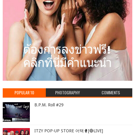
POPULAR 10
PHOTOGRAPHY
COMMENTS
B.P.M. Roll #29
ITZY POP-UP STORE 어택🥊[🔴LIVE]