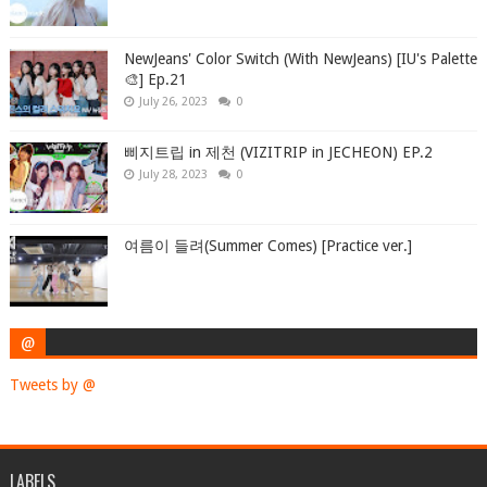
NewJeans' Color Switch (With NewJeans) [IU's Palette
🎨] Ep.21
July 26, 2023
0
삐지트립 in 제천 (VIZITRIP in JECHEON) EP.2
July 28, 2023
0
여름이 들려(Summer Comes) [Practice ver.]
@
Tweets by @
LABELS