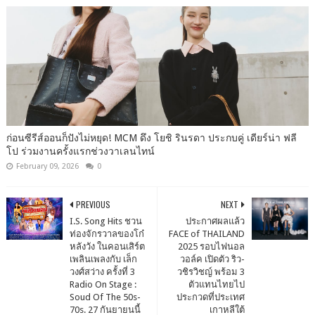
ก่อนซีรีส์ออนก็ปังไม่หยุด! MCM ดึง โยชิ รินรดา ประกบคู่ เดียร์น่า ฟลี
โป ร่วมงานครั้งแรกช่วงวาเลนไทน์
February 09, 2026
0
PREVIOUS
NEXT
I.S. Song Hits ชวน
ประกาศผลแล้ว
ท่องจักรวาลของโก๋
FACE of THAILAND
หลังวัง ในคอนเสิร์ต
2025 รอบไฟนอล
เพลินเพลงกับ เล็ก
วอล์ค เปิดตัว ริว-
วงศ์สว่าง ครั้งที่ 3
วชิรวิชญ์ พร้อม 3
Radio On Stage :
ตัวแทนไทยไป
Soud Of The 50s-
ประกวดที่ประเทศ
70s. 27 กันยายนนี้
เกาหลีใต้