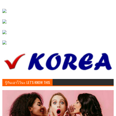
รู้กันเอาไว้นะ LET'S KNOW THIS