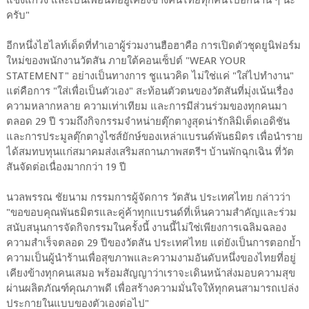
ครับ"
อีกหนึ่งไฮไลท์เด็ดที่ทำเอาผู้ร่วมงานฮือฮาคือ การเปิดตัวชุดยูนิฟอร์ม
ใหม่ของพนักงานวัตสัน ภายใต้คอนเซ็ปต์ "WEAR YOUR
STATEMENT" อย่างเป็นทางการ ชูแนวคิด ไม่ใช่แค่ "ใส่ไปทำงาน"
แต่คือการ "ใส่เพื่อเป็นตัวเอง" สะท้อนตัวตนของวัตสันที่มุ่งเน้นเรื่อง
ความหลากหลาย ความเท่าเทียม และการมีส่วนร่วมของทุกคนมา
ตลอด 29 ปี รวมถึงกิจกรรมจำหน่ายตุ๊กตางูสุดน่ารักลิมิเต็ดเอดิชัน
และการประมูลตุ๊กตางูไซส์ยักษ์ของเหล่าแบรนด์พันธมิตร เพื่อนำราย
ได้สมทบทุนแก่สมาคมส่งเสริมสถานภาพสตรีฯ บ้านพักฉุกเฉิน ที่วัต
สันจัดต่อเนื่องมากกว่า 19 ปี
นวลพรรณ ชัยนาม กรรมการผู้จัดการ วัตสัน ประเทศไทย กล่าวว่า
"ขอขอบคุณพันธมิตรและคู่ค้าทุกแบรนด์ที่เห็นความสำคัญและร่วม
สนับสนุนการจัดกิจกรรมในครั้งนี้ งานนี้ไม่ใช่เพียงการเฉลิมฉลอง
ความสำเร็จตลอด 29 ปีของวัตสัน ประเทศไทย แต่ยังเป็นการตอกย้ำ
ความเป็นผู้นำร้านเพื่อสุขภาพและความงามอันดับหนึ่งของไทยที่อยู่
เคียงข้างทุกคนเสมอ พร้อมสัญญาว่าเราจะเดินหน้าส่งมอบความสุข
ผ่านผลิตภัณฑ์คุณภาพดี เพื่อสร้างความมั่นใจให้ทุกคนสามารถเปล่ง
ประกายในแบบของตัวเองต่อไป"