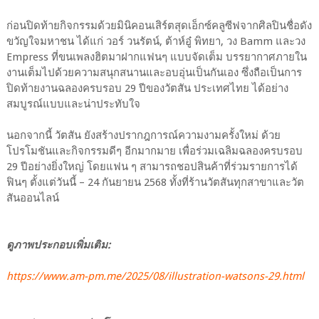
ก่อนปิดท้ายกิจกรรมด้วยมินิคอนเสิร์ตสุดเอ็กซ์คลูซีฟจากศิลปินชื่อดัง
ขวัญใจมหาชน ได้แก่ วอร์ วนรัตน์, ต้าห์อู๋ พิทยา, วง Bamm และวง
Empress ที่ขนเพลงฮิตมาฝากแฟนๆ แบบจัดเต็ม บรรยากาศภายใน
งานเต็มไปด้วยความสนุกสนานและอบอุ่นเป็นกันเอง ซึ่งถือเป็นการ
ปิดท้ายงานฉลองครบรอบ 29 ปีของวัตสัน ประเทศไทย ได้อย่าง
สมบูรณ์แบบและน่าประทับใจ
นอกจากนี้ วัตสัน ยังสร้างปรากฎการณ์ความงามครั้งใหม่ ด้วย
โปรโมชันและกิจกรรมดีๆ อีกมากมาย เพื่อร่วมเฉลิมฉลองครบรอบ
29 ปีอย่างยิ่งใหญ่ โดยแฟน ๆ สามารถชอปสินค้าที่ร่วมรายการได้
ฟินๆ ตั้งแต่วันนี้ – 24 กันยายน 2568 ทั้งที่ร้านวัตสันทุกสาขาและวัต
สันออนไลน์
ดูภาพประกอบเพิ่มเติม:
https://www.am-pm.me/2025/08/illustration-watsons-29.html