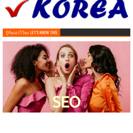
รู้กันเอาไว้นะ LET'S KNOW THIS