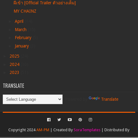
ผีเข้า [Official Trailer ตัวอย่างเต็ม]
MY CHAINZ
►
April
(14)
►
March
(10)
►
February
(5)
►
January
(3)
►
2025
(24)
►
2024
(30)
►
2023
(51)
TRANSLATE
Powered by
Translate
Copyright 2024
AM-PM
| Created By
SoraTemplates
| Distributed By