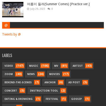
여름이 들려(Summer Comes) [Practice ver.]
July 29, 2023
0
@
Tweets by @
LABELS
(147)
(106)
(61)
(43)
VIDEO
MUSIC
MV
ARTIST
(40)
(24)
(17)
ZOOM
NEWS
MOVIES
(7)
(6)
(5)
BEHIND-THE-SCENES
ANCHOR
AD POST
(5)
(2)
CONCERT
INSTRUCTION TOOL
(1)
(1)
(1)
EATING & DRINKING
FESTIVAL
GOSSIP