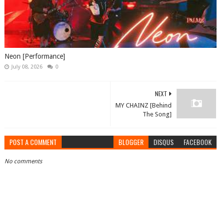
Neon [Performance]
July 08, 2026
0
NEXT
MY CHAINZ [Behind
The Song]
POST A COMMENT
BLOGGER
DISQUS
FACEBOOK
No comments