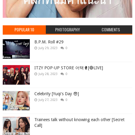
POPULAR 10
PHOTOGRAPHY
COMMENTS
B.P.M. Roll #29
July 29, 2023
0
ITZY POP-UP STORE 어택🥊[🔴LIVE]
July 28, 2023
0
Celebrity [Yuqi's Day 😎]
July 27, 2023
0
Trainees talk without knowing each other [Secret
Call]