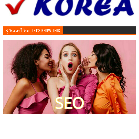
รู้กันเอาไว้นะ LET'S KNOW THIS