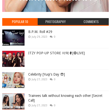
POPULAR 10
PHOTOGRAPHY
COMMENTS
B.P.M. Roll #29
July 29, 2023
0
ITZY POP-UP STORE 어택🥊[🔴LIVE]
Celebrity [Yuqi's Day 😎]
July 27, 2023
0
Trainees talk without knowing each other [Secret
Call]
July 27, 2023
0