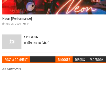
Neon [Performance]
July 08, 2026
0
PREVIOUS
นาฬิกาทราย (sign)
POST A COMMENT
BLOGGER
DISQUS
FACEBOOK
No comments