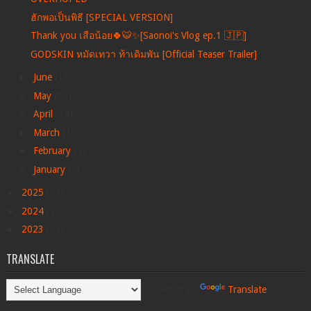
ฮักพอเป็นพิธี [SPECIAL VERSION]
Thank you เสือน้อย🍀🐯✨[Saonoi's Vlog ep.1 🇯🇵]
GODSKIN หมัดเทวา ท้าเดิมพัน [Official Teaser Trailer]
►
June
(18)
►
May
(12)
►
April
(14)
►
March
(10)
►
February
(5)
►
January
(3)
►
2025
(24)
►
2024
(30)
►
2023
(51)
TRANSLATE
Powered by
Translate