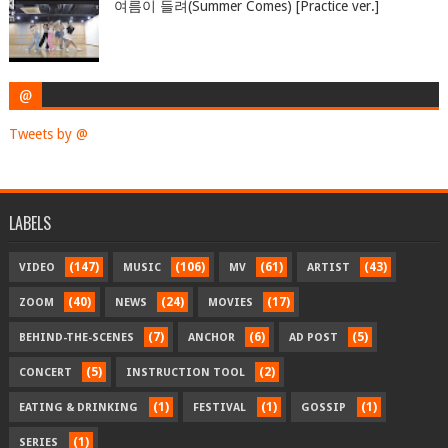
여름이 들려(Summer Comes) [Practice ver.]
@
Tweets by @
LABELS
(147)
(106)
(61)
(43)
VIDEO
MUSIC
MV
ARTIST
(40)
(24)
(17)
ZOOM
NEWS
MOVIES
(7)
(6)
(5)
BEHIND-THE-SCENES
ANCHOR
AD POST
(5)
(2)
CONCERT
INSTRUCTION TOOL
(1)
(1)
(1)
EATING & DRINKING
FESTIVAL
GOSSIP
(1)
SERIES