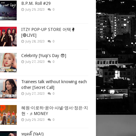
B.P.M. Roll #29
July 29, 2023
0
ITZY POP-UP STORE 어택🥊
[🔴LIVE]
July 28, 2023
0
Celebrity [Yuqi's Day 😎]
July 27, 2023
0
Trainees talk without knowing each
other [Secret Call]
July 27, 2023
0
혜원·이로하·윤아·샤넬·영서·정은·지
현 - ♬MONEY
July 29, 2023
0
หยุดดิ๊ (YaA!)