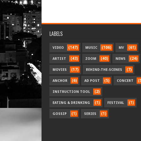
LABELS
(147)
(106)
(61)
VIDEO
MUSIC
MV
(43)
(40)
(24)
ARTIST
ZOOM
NEWS
(17)
(7)
MOVIES
BEHIND-THE-SCENES
(6)
(5)
(
ANCHOR
AD POST
CONCERT
(2)
INSTRUCTION TOOL
(1)
(1)
EATING & DRINKING
FESTIVAL
(1)
(1)
GOSSIP
SERIES