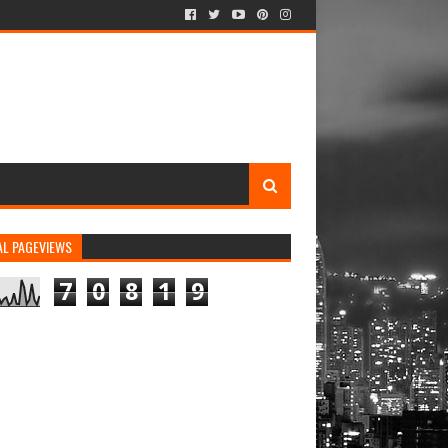
AL PAGEVIEWS
7
0
8
1
9