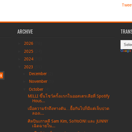
Twee
ARCHIVE
TRANS
►
2026
(78)
►
2025
(24)
►
2024
(30)
▼
2023
(51)
►
December
(2)
5)
►
November
(1)
▼
October
(4)
MILLI ขึ้นโชว์ครั้งแรกในออสเตรเลียที่ Spotify
Hous...
เมื่อความรักถึงทางตัน…ยื้อกันไปก็มีแต่เจ็บปวด
ลองเ...
ศิลปินเกาหลี Sam Kim, So!YoON! และ JUNNY
เฉิดฉายใน...