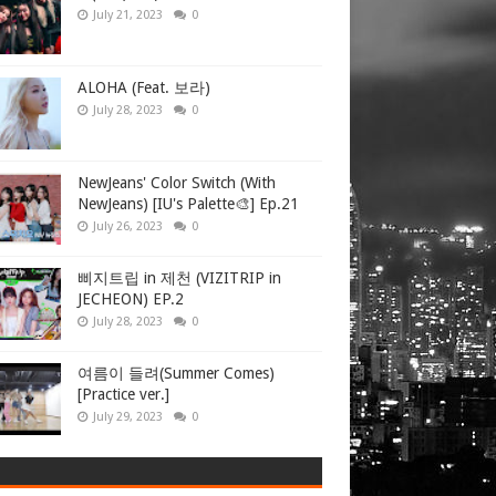
July 21, 2023
0
ALOHA (Feat. 보라)
July 28, 2023
0
NewJeans' Color Switch (With
NewJeans) [IU's Palette🎨] Ep.21
July 26, 2023
0
삐지트립 in 제천 (VIZITRIP in
JECHEON) EP.2
July 28, 2023
0
여름이 들려(Summer Comes)
[Practice ver.]
July 29, 2023
0