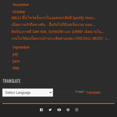
►
November
(1)
▼
October
(4)
MILLI ขึ้นโชว์ครั้งแรกในออสเตรเลียที่ Spotify Hous...
เมื่อความรักถึงทางตัน…ยื้อกันไปก็มีแต่เจ็บปวด ลองเ...
ศิลปินเกาหลี Sam Kim, So!YoON! และ JUNNY เฉิดฉายใน...
เรนโบว์คัมแบ็คแกนนำประเดิมค่ายเพลง ONCEALL MUSIC ว...
►
September
(13)
►
July
(27)
►
June
(2)
►
May
(2)
TRANSLATE
Powered by
Translate