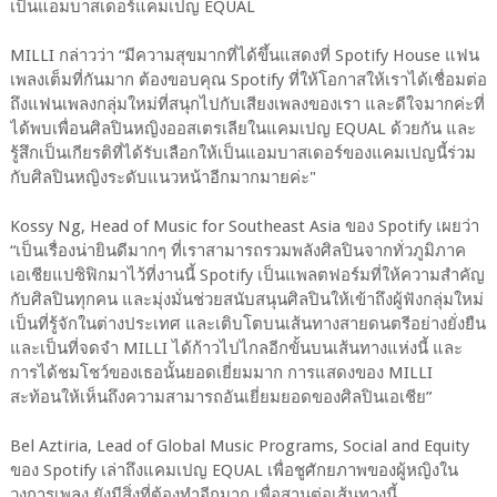
เป็นแอมบาสเดอร์แคมเปญ EQUAL
MILLI กล่าวว่า “มีความสุขมากที่ได้ขึ้นแสดงที่ Spotify House แฟน
เพลงเต็มที่กันมาก ต้องขอบคุณ Spotify ที่ให้โอกาสให้เราได้เชื่อมต่อ
ถึงแฟนเพลงกลุ่มใหม่ที่สนุกไปกับเสียงเพลงของเรา และดีใจมากค่ะที่
ได้พบเพื่อนศิลปินหญิงออสเตรเลียในแคมเปญ EQUAL ด้วยกัน และ
รู้สึกเป็นเกียรติที่ได้รับเลือกให้เป็นแอมบาสเดอร์ของแคมเปญนี้ร่วม
กับศิลปินหญิงระดับแนวหน้าอีกมากมายค่ะ"
Kossy Ng, Head of Music for Southeast Asia ของ Spotify เผยว่า
“เป็นเรื่องน่ายินดีมากๆ ที่เราสามารถรวมพลังศิลปินจากทั่วภูมิภาค
เอเชียแปซิฟิกมาไว้ที่งานนี้ Spotify เป็นแพลตฟอร์มที่ให้ความสำคัญ
กับศิลปินทุกคน และมุ่งมั่นช่วยสนับสนุนศิลปินให้เข้าถึงผู้ฟังกลุ่มใหม่
เป็นที่รู้จักในต่างประเทศ และเติบโตบนเส้นทางสายดนตรีอย่างยั่งยืน
และเป็นที่จดจำ MILLI ได้ก้าวไปไกลอีกขั้นบนเส้นทางแห่งนี้ และ
การได้ชมโชว์ของเธอนั้นยอดเยี่ยมมาก การแสดงของ MILLI
สะท้อนให้เห็นถึงความสามารถอันเยี่ยมยอดของศิลปินเอเชีย”
Bel Aztiria, Lead of Global Music Programs, Social and Equity
ของ Spotify เล่าถึงแคมเปญ EQUAL เพื่อชูศักยภาพของผู้หญิงใน
วงการเพลง ยังมีสิ่งที่ต้องทำอีกมาก เพื่อสานต่อเส้นทางนี้