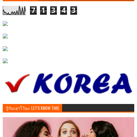
7
1
3
4
3
รู้กันเอาไว้นะ LET'S KNOW THIS