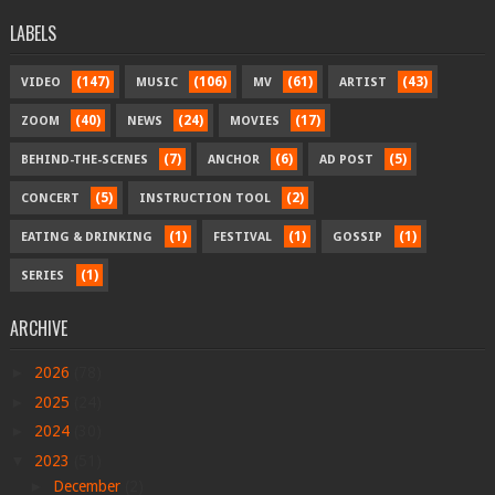
LABELS
(147)
(106)
(61)
(43)
VIDEO
MUSIC
MV
ARTIST
(40)
(24)
(17)
ZOOM
NEWS
MOVIES
(7)
(6)
(5)
BEHIND-THE-SCENES
ANCHOR
AD POST
(5)
(2)
CONCERT
INSTRUCTION TOOL
(1)
(1)
(1)
EATING & DRINKING
FESTIVAL
GOSSIP
(1)
SERIES
ARCHIVE
►
2026
(78)
►
2025
(24)
►
2024
(30)
▼
2023
(51)
►
December
(2)