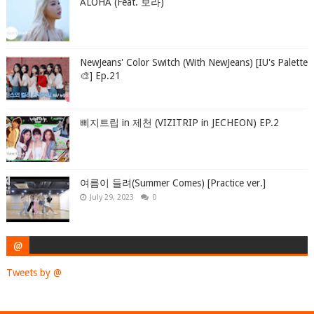
ALOHA (Feat. 보라)
NewJeans' Color Switch (With NewJeans) [IU's Palette
🎨] Ep.21
삐지트립 in 제천 (VIZITRIP in JECHEON) EP.2
여름이 들려(Summer Comes) [Practice ver.]
July 29, 2023
0
@
Tweets by @