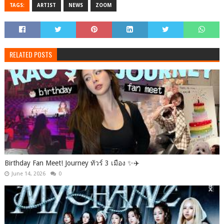
TAGS:
ARTIST
NEWS
ZOOM
RELATED POSTS
Birthday Fan Meet! Journey ทัวร์ 3 เมือง ✨✈️
June 14, 2026
0