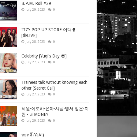
B.P.M. Roll #29
July 29, 2023
0
ITZY POP-UP STORE 어택🥊
[🔴LIVE]
July 28, 2023
0
Celebrity [Yuqi's Day 😎]
July 27, 2023
0
Trainees talk without knowing each
other [Secret Call]
July 27, 2023
0
혜원·이로하·윤아·샤넬·영서·정은·지
현 - ♬MONEY
July 29, 2023
0
หยุดดิ๊ (YaA!)