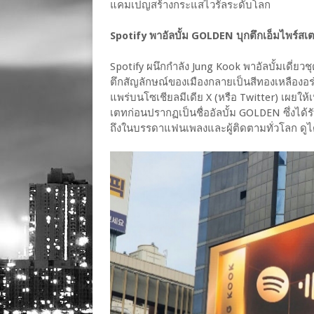
แคมเปญสร้างกระแสไวรัลระดับโลก
Spotify พาอัลบั้ม GOLDEN บุกตึกเอ็มไพร์สเ
Spotify ผนึกกำลัง Jung Kook พาอัลบั้มเดี่ย
ตึกสัญลักษณ์ของเมืองกลายเป็นสีทองเหลืองอร
แพร่บนโซเชียลมีเดีย X (หรือ Twitter) เผยใ
เตทก่อนปรากฏเป็นชื่ออัลบั้ม GOLDEN ซึ่งได้
ถึงในบรรดาแฟนเพลงและผู้ติดตามทั่วโลก ดูได้