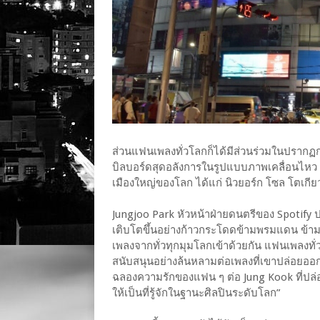
ส่วนแฟนเพลงทั่วโลกก็ได้มีส่วนร่วมในปรากฏกา
บิลบอร์ดสุดอลังการในรูปแบบภาพเคลื่อนไห
เมืองใหญ่ของโลก ได้แก่ นิวยอร์ก โซล โตเก
Jungjoo Park หัวหน้าฝ่ายดนตรีของ Spotify 
เติบโตขึ้นอย่างก้าวกระโดดข้ามพรมแดน ข้
เพลงจากทั่วทุกมุมโลกเข้าด้วยกัน แฟนเพลงทั่ว
สนับสนุนอย่างล้นหลามต่อเพลงที่เขาปล่อยออกมา 
ฉลองความรักของแฟน ๆ ต่อ Jung Kook ที่ปล่อย
ให้เป็นที่รู้จักในฐานะศิลปินระดับโลก”