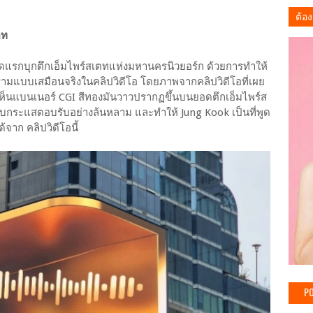
ต้อง
ตท
วชุดแรกบุกตึกเอ็มไพร์สเตทแห่งมหานครนิวยอร์ก ด้วยการทำให้
่ามแบบเสมือนจริงในคลิปวิดีโอ โดยภาพจากคลิปวิดีโอที่เผย
ห้เห็นแบนเนอร์ CGI สีทองมันวาวปรากฏขึ้นบนยอดตึกเอ็มไพร์ส
รับกระแสตอบรับอย่างล้นหลาม และทำให้ Jung Kook เป็นที่พูด
จาก คลิปวิดีโอนี้
PO