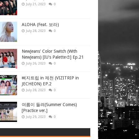
July 21, 2023
0
ALOHA (Feat. 보라)
July 28, 2023
0
NewJeans' Color Switch (With
NewJeans) [IU's Palette🎨] Ep.21
July 26, 2023
0
삐지트립 in 제천 (VIZITRIP in
JECHEON) EP.2
July 28, 2023
0
여름이 들려(Summer Comes)
[Practice ver.]
July 29, 2023
0