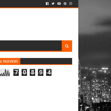
AL PAGEVIEWS
7
0
8
9
4