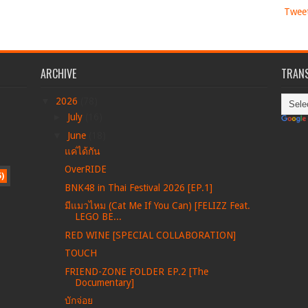
Twee
ARCHIVE
TRANS
▼
2026
(78)
►
July
(16)
▼
June
(18)
แค่ได้กัน
OverRIDE
5)
BNK48 in Thai Festival 2026 [EP.1]
มีแมวไหม (Cat Me If You Can) [FELIZZ Feat.
LEGO BE...
RED WINE [SPECIAL COLLABORATION]
TOUCH
FRIEND-ZONE FOLDER EP.2 [The
Documentary]
บักจ่อย