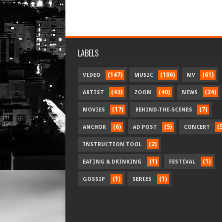
LABELS
(147)
(106)
(61)
VIDEO
MUSIC
MV
(43)
(40)
(24)
ARTIST
ZOOM
NEWS
(17)
(7)
MOVIES
BEHIND-THE-SCENES
(6)
(5)
(
ANCHOR
AD POST
CONCERT
(2)
INSTRUCTION TOOL
(1)
(1)
EATING & DRINKING
FESTIVAL
(1)
(1)
GOSSIP
SERIES