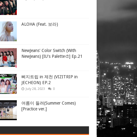
ALOHA (Feat. 보라)
NewJeans' Color Switch (With
NewJeans) [IU's Palette🎨] Ep.21
삐지트립 in 제천 (VIZITRIP in
JECHEON) EP.2
July 28, 2023
0
여름이 들려(Summer Comes)
[Practice ver.]