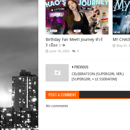
Birthday Fan Meet! Journey ทัวร์
MY CHAI
3 เมือง ✨✈️
May 01, 
June 14, 2026
0
PREVIOUS
CELEBRATION (SUPERGIRL VER.)
[SUPERGIRL × LE SSERAFIM]
POST A COMMENT
No comments