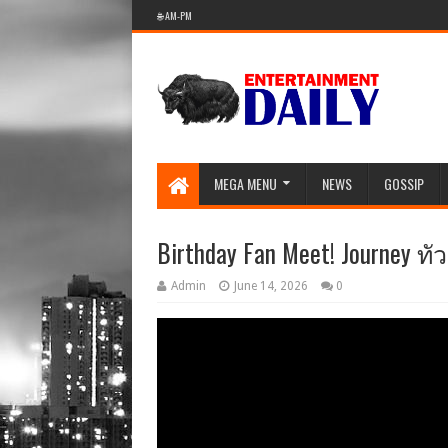
🌐 AM-PM
MEGA MENU
NEWS
GOSSIP
Birthday Fan Meet! Journey ทั
Admin
June 14, 2026
0