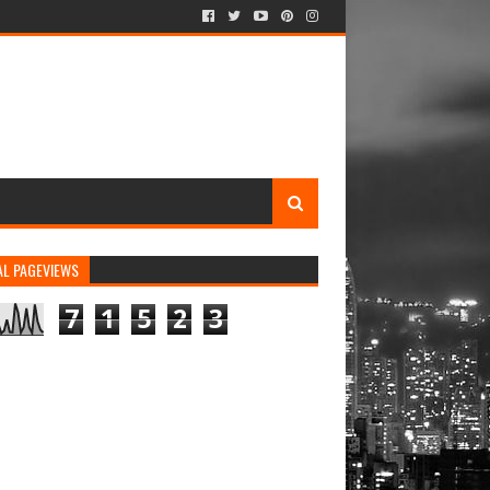
AL PAGEVIEWS
7
1
5
2
3