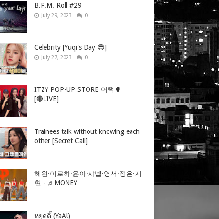
B.P.M. Roll #29
July 29, 2023
0
Celebrity [Yuqi's Day 😎]
July 27, 2023
0
ITZY POP-UP STORE 어택🥊
[🔴LIVE]
Trainees talk without knowing each
other [Secret Call]
혜원·이로하·윤아·샤넬·영서·정은·지
현 - ♬MONEY
หยุดดิ๊ (YaA!)