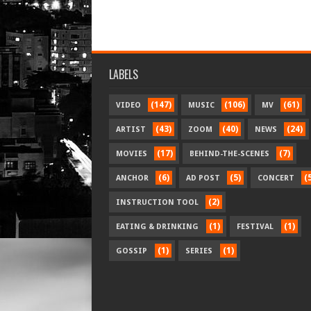
LABELS
(147)
(106)
(61)
VIDEO
MUSIC
MV
(43)
(40)
(24)
ARTIST
ZOOM
NEWS
(17)
(7)
MOVIES
BEHIND-THE-SCENES
(6)
(5)
(
ANCHOR
AD POST
CONCERT
(2)
INSTRUCTION TOOL
(1)
(1)
EATING & DRINKING
FESTIVAL
(1)
(1)
GOSSIP
SERIES