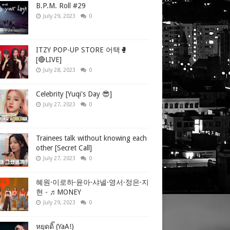
B.P.M. Roll #29
July 29, 2023
0
ITZY POP-UP STORE 어택🥊
[🔴LIVE]
July 28, 2023
0
Celebrity [Yuqi's Day 😎]
July 27, 2023
0
Trainees talk without knowing each
other [Secret Call]
July 27, 2023
0
혜원·이로하·윤아·샤넬·영서·정은·지
현 - ♬MONEY
July 29, 2023
0
หยุดดิ๊ (YaA!)