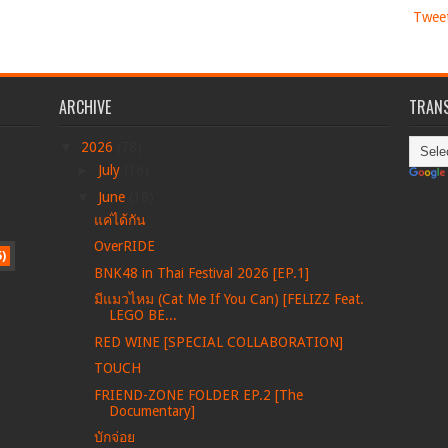
Twee
ARCHIVE
TRANS
▼
2026
(78)
►
July
(16)
▼
June
(18)
แค่ได้กัน
OverRIDE
5)
BNK48 in Thai Festival 2026 [EP.1]
มีแมวไหม (Cat Me If You Can) [FELIZZ Feat.
LEGO BE...
RED WINE [SPECIAL COLLABORATION]
TOUCH
FRIEND-ZONE FOLDER EP.2 [The
Documentary]
บักจ่อย