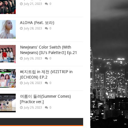
July 21, 2023
0
ALOHA (Feat. 보라)
July 28, 2023
0
NewJeans' Color Switch (With
NewJeans) [IU's Palette🎨] Ep.21
July 26, 2023
0
삐지트립 in 제천 (VIZITRIP in
JECHEON) EP.2
July 28, 2023
0
여름이 들려(Summer Comes)
[Practice ver.]
July 29, 2023
0