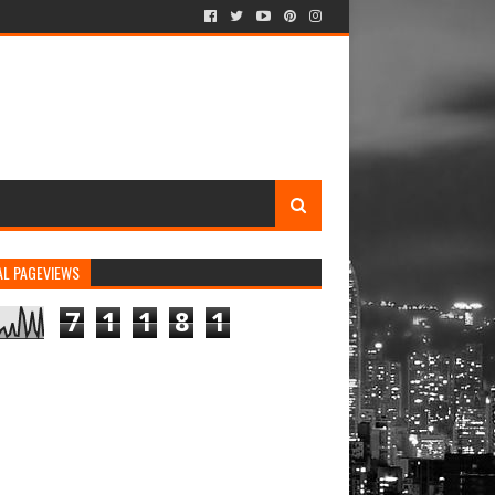
AL PAGEVIEWS
7
1
1
8
1