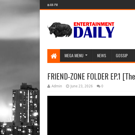
🌐 AM-PM
MEGA MENU
NEWS
GOSSIP
FRIEND-ZONE FOLDER EP.1 [Th
Admin
June 23, 2026
0