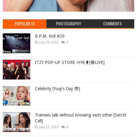
POPULAR 10
PHOTOGRAPHY
COMMENTS
B.P.M. Roll #29
July 29, 2023
0
ITZY POP-UP STORE 어택🥊[🔴LIVE]
Celebrity [Yuqi's Day 😎]
Trainees talk without knowing each other [Secret
Call]
July 27, 2023
0