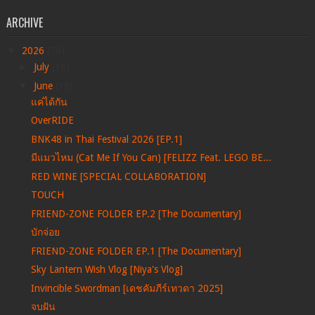
ARCHIVE
▼
2026
(78)
►
July
(16)
▼
June
(18)
แค่ได้กัน
OverRIDE
BNK48 in Thai Festival 2026 [EP.1]
มีแมวไหม (Cat Me If You Can) [FELIZZ Feat. LEGO BE...
RED WINE [SPECIAL COLLABORATION]
TOUCH
FRIEND-ZONE FOLDER EP.2 [The Documentary]
บักจ่อย
FRIEND-ZONE FOLDER EP.1 [The Documentary]
Sky Lantern Wish Vlog [Niya's Vlog]
Invincible Swordman [เดชคัมภีร์เทวดา 2025]
จบฝัน