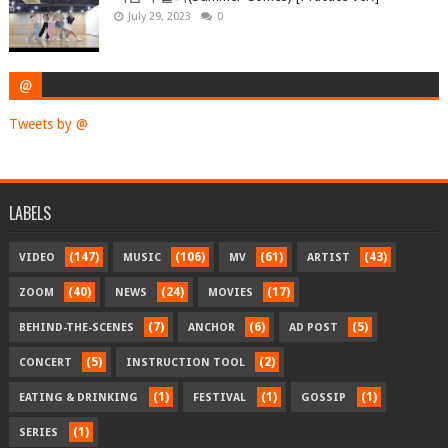
July 29, 2023
0
@
Tweets by @
LABELS
(147)
(106)
(61)
(43)
VIDEO
MUSIC
MV
ARTIST
(40)
(24)
(17)
ZOOM
NEWS
MOVIES
(7)
(6)
(5)
BEHIND-THE-SCENES
ANCHOR
AD POST
(5)
(2)
CONCERT
INSTRUCTION TOOL
(1)
(1)
(1)
EATING & DRINKING
FESTIVAL
GOSSIP
(1)
SERIES