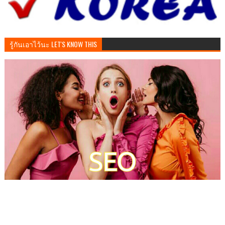
รู้กันเอาไว้นะ LET'S KNOW THIS